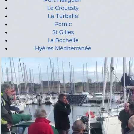
Port Haliguen
Le Crouesty
La Turballe
Pornic
St Gilles
La Rochelle
Hyères Méditerranée