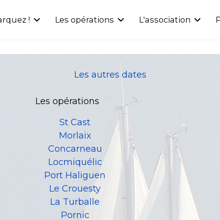
rquez !
Les opérations
L'association
P
Les autres dates
Les opérations
St Cast
Morlaix
Concarneau
Locmiquélic
Port Haliguen
Le Crouesty
La Turballe
Pornic