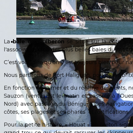
La
baie de Quiberon
se situe sur la côte Su
l'associatio
n club des plus belles baies du mond
C’est vous dire qu’on y est toujours bien pour nav
Nous partirons de Port Haliguen, port bien abrité
En fonction de la mer et du régime des vents, no
Sauzon (vent d’Est le matin et bascule à l’Oues
Nord) avec passage du Béniguet. Ces navigation
côtes, ses plages et ses phares et fortifications.
Pour la petite histoire, « Houat » en breton signif
grand trou ce qui devrait rassurer les skippeur