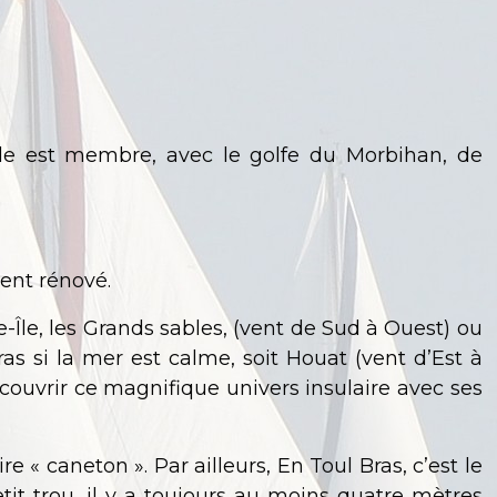
le est membre, avec le golfe du Morbihan, de
ment rénové.
-Île, les Grands sables, (vent de Sud à Ouest) ou
as si la mer est calme, soit Houat (vent d’Est à
ouvrir ce magnifique univers insulaire avec ses
re « caneton ». Par ailleurs, En Toul Bras, c’est le
tit trou, il y a toujours au moins quatre mètres