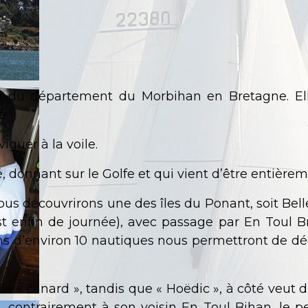
d du département du Morbihan en Bretagne. El
e.
iguer à la voile.
, donnant sur le Golfe et qui vient d’être entière
us découvrirons une des îles du Ponant, soit Belle
t enfin de journée), avec passage par En Toul Br
s d’environ 10 nautiques nous permettront de déc
ie « canard », tandis que « Hoëdic », à côté veut di
s, contrairement à son voisin En Toul Bihan, le pe