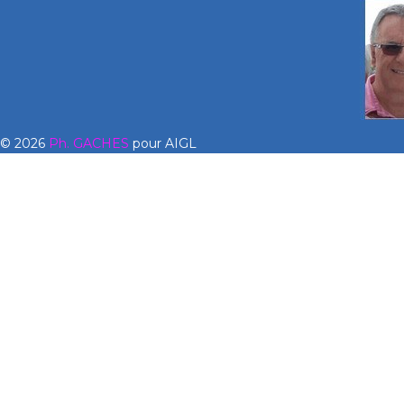
© 2026
Ph. GACHES
pour AIGL